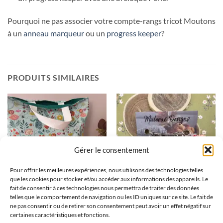
Pourquoi ne pas associer votre compte-rangs tricot Moutons
à un
anneau marqueur
ou un
progress keeper
?
PRODUITS SIMILAIRES
Gérer le consentement
Pour offrir les meilleures expériences, nous utilisons des technologies telles
que les cookies pour stocker et/ou accéder aux informations des appareils. Le
fait de consentir à ces technologies nous permettra de traiter des données
telles que le comportement de navigation ou les ID uniques sur ce site. Le fait de
Paniers à projets tricot nomade
Lot anneaux marqueurs
ne pas consentir ou de retirer son consentement peut avoir un effet négatif sur
– Flutter – Taille L
gourmandises
certaines caractéristiques et fonctions.
51,90
€
12,60
€