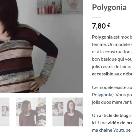
Polygonia
7,80
€
Polygonia
est modèl
femme. Un modèle a
et à la construction
bon basique qui vou
jolis restes de lain
accessible aux déb
Ce modèle existe aus
Polygonia
). Vous po
jolis duos mère /enf
Un
article de blog
s
ici
. Une
vidéo de pr
ma
chaîne Youtube
.