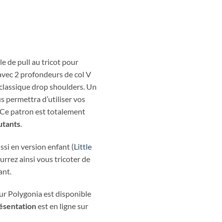
e de pull au tricot pour
vec 2 profondeurs de col V
 classique drop shoulders. Un
s permettra d’utiliser vos
e. Ce patron est totalement
utants
.
si en version enfant (
Little
urrez ainsi vous tricoter de
ant.
ur Polygonia est disponible
ésentation
est en ligne sur