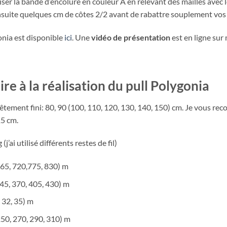
aliser la bande d’encolure en couleur A en relevant des mailles avec
ensuite quelques cm de côtes 2/2 avant de rabattre souplement vos 
nia est disponible
ici
. Une
vidéo de présentation
est en ligne sur
re à la réalisation du pull Polygonia
 vêtement fini: 80, 90 (100, 110, 120, 130, 140, 150) cm. Je vous 
15 cm.
(j’ai utilisé différents restes de fil)
665, 720,775, 830) m
45, 370, 405, 430) m
, 32, 35) m
250, 270, 290, 310) m