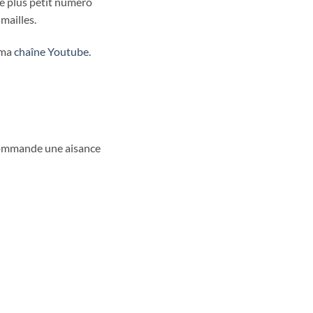
 le plus petit numéro
mailles.
 ma
chaîne Youtube
.
recommande une aisance