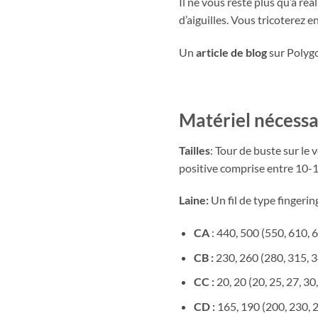
Il ne vous reste plus qu’à ré
d’aiguilles. Vous tricoterez 
Un
article de blog
sur Polygo
Matériel nécessai
Tailles
: Tour de buste sur le
positive comprise entre 10-
Laine:
Un fil de type fingering 
CA
: 440, 500 (550, 610, 
CB :
230, 260 (280, 315, 3
CC :
20, 20 (20, 25, 27, 30
CD :
165, 190 (200, 230, 