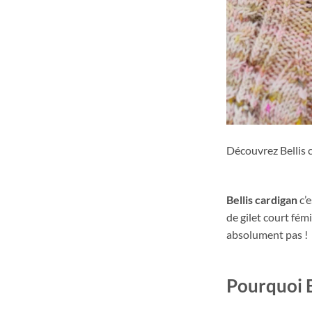
Découvrez Bellis ca
Bellis cardigan
c’
de gilet court fém
absolument pas !
Pourquoi B