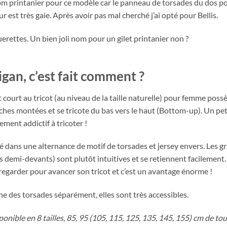
om printanier pour ce modèle car le panneau de torsades du dos po
eur est très gaie. Après avoir pas mal cherché j’ai opté pour Bellis.
querettes. Un bien joli nom pour un gilet printanier non ?
igan, c’est fait comment ?
 court au tricot (au niveau de la taille naturelle) pour femme poss
es montées et se tricote du bas vers le haut (Bottom-up). Un peti
ement addictif à tricoter !
té dans une alternance de motif de torsades et jersey envers. Les gri
s demi-devants) sont plutôt intuitives et se retiennent facilement
egarder pour avancer son tricot et c’est un avantage énorme !
e des torsades séparément, elles sont très accessibles.
onible en 8 tailles, 85, 95 (105, 115, 125, 135, 145, 155) cm de tour