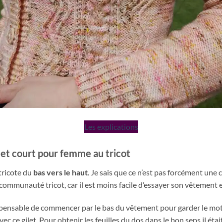
Les explications
let court pour femme au tricot
 tricote du
bas vers le haut
. Je sais que ce n’est pas forcément une 
communauté tricot, car il est moins facile d’essayer son vêtement e
ispensable de commencer par le bas du vêtement pour garder le mot
avec ce gilet. Pour obtenir les feuilles du dos dans le bon sens il éta