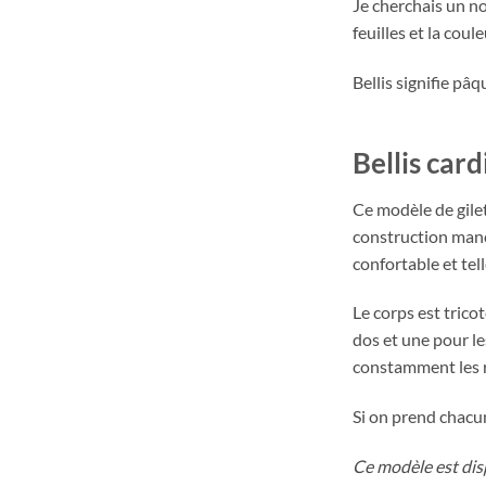
Je cherchais un n
feuilles et la coul
Bellis signifie pâ
Bellis card
Ce modèle de gilet
construction manch
confortable et tell
Le corps est trico
dos et une pour le
constamment les r
Si on prend chacun
Ce modèle est disp