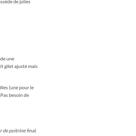
ssède de jolies
ède une
t gilet ajusté mais
lles (une pour le
. Pas besoin de
 de poitrine final.