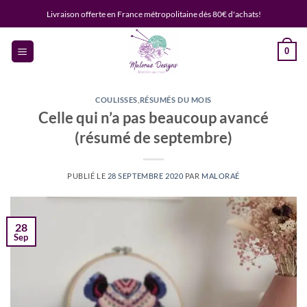
Passer
Livraison offerte en France métropolitaine dès 80€ d'achats!
au
contenu
0
COULISSES
,
RÉSUMÉS DU MOIS
Celle qui n’a pas beaucoup avancé
(résumé de septembre)
PUBLIÉ LE
28 SEPTEMBRE 2020
PAR
MALORAÉ
28
Sep