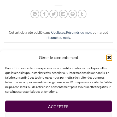
Cet article a été publié dans
Coulisses
,
Résumés du mois
et marqué
résumé du mois
.
MALORAÉ
Gérer le consentement
Pour offrir les meilleures expériences, nous utilisons des technologies telles
que les cookies pour stocker et/ou accéder aux informations des appareils. Le
fait de consentir à ces technologies nous permettra de traiter des données
telles que le comportement de navigation ou les ID uniques sur ce site. Le fait de
ne pas consentir ou de retirer son consentement peut avoir un effet négatif sur
Tricot, cuisine et salon (vlog de
Albizia, mon gilet délicat
certaines caractéristiques et fonctions.
septembre)
tricoté en dentelle
ACCEPTER