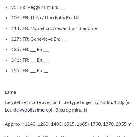
95 :
FR
: Peggy / Em
En
: ___
106 :
FR
: Théo / Lino Faby
En
: DI
114 :
FR
: Muriel
En
: Alexandra / Blandine
127 :
FR
: Geneviève
En
: ___
135 :
FR:
___
En:___
141 :
FR:
___
En:
___
155 :
FR
: ___
En
: __
Laine
Ce gilet se tricote avec un fil de type fingering 400m/100g (ici
Lou de
Woolissime
, col : Bleu de minuit)
Approx. : 1140, 1260 (1405, 1515, 1685) 1790, 1870, 2055 m