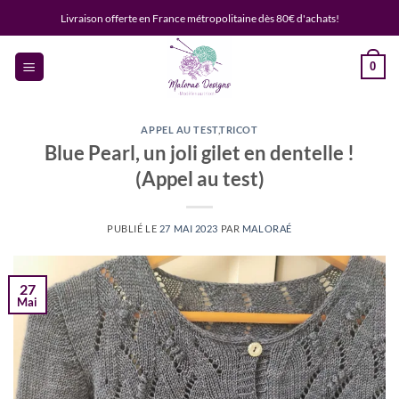
Passer
Livraison offerte en France métropolitaine dès 80€ d'achats!
au
contenu
0
APPEL AU TEST
,
TRICOT
Blue Pearl, un joli gilet en dentelle !
(Appel au test)
PUBLIÉ LE
27 MAI 2023
PAR
MALORAÉ
27
Mai